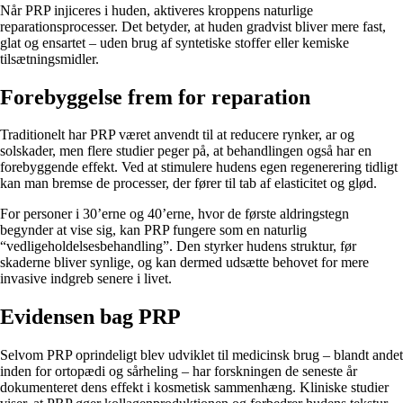
Når PRP injiceres i huden, aktiveres kroppens naturlige
reparationsprocesser. Det betyder, at huden gradvist bliver mere fast,
glat og ensartet – uden brug af syntetiske stoffer eller kemiske
tilsætningsmidler.
Forebyggelse frem for reparation
Traditionelt har PRP været anvendt til at reducere rynker, ar og
solskader, men flere studier peger på, at behandlingen også har en
forebyggende effekt. Ved at stimulere hudens egen regenerering tidligt
kan man bremse de processer, der fører til tab af elasticitet og glød.
For personer i 30’erne og 40’erne, hvor de første aldringstegn
begynder at vise sig, kan PRP fungere som en naturlig
“vedligeholdelsesbehandling”. Den styrker hudens struktur, før
skaderne bliver synlige, og kan dermed udsætte behovet for mere
invasive indgreb senere i livet.
Evidensen bag PRP
Selvom PRP oprindeligt blev udviklet til medicinsk brug – blandt andet
inden for ortopædi og sårheling – har forskningen de seneste år
dokumenteret dens effekt i kosmetisk sammenhæng. Kliniske studier