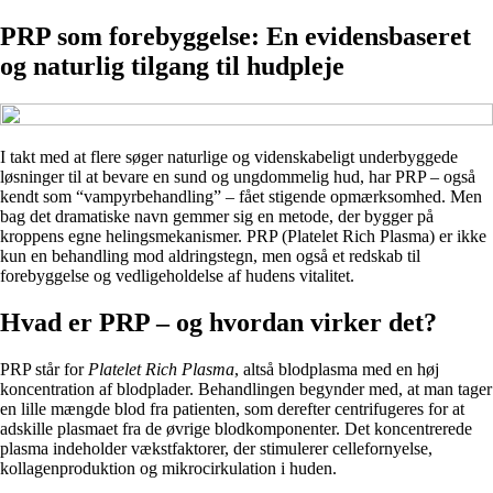
PRP som forebyggelse: En evidensbaseret
og naturlig tilgang til hudpleje
I takt med at flere søger naturlige og videnskabeligt underbyggede
løsninger til at bevare en sund og ungdommelig hud, har PRP – også
kendt som “vampyrbehandling” – fået stigende opmærksomhed. Men
bag det dramatiske navn gemmer sig en metode, der bygger på
kroppens egne helingsmekanismer. PRP (Platelet Rich Plasma) er ikke
kun en behandling mod aldringstegn, men også et redskab til
forebyggelse og vedligeholdelse af hudens vitalitet.
Hvad er PRP – og hvordan virker det?
PRP står for
Platelet Rich Plasma
, altså blodplasma med en høj
koncentration af blodplader. Behandlingen begynder med, at man tager
en lille mængde blod fra patienten, som derefter centrifugeres for at
adskille plasmaet fra de øvrige blodkomponenter. Det koncentrerede
plasma indeholder vækstfaktorer, der stimulerer cellefornyelse,
kollagenproduktion og mikrocirkulation i huden.