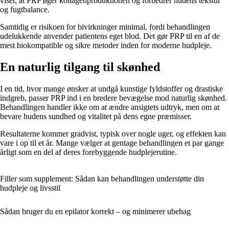
viser, at PRP øger kollagenproduktionen og forbedrer hudens tekstur
og fugtbalance.
Samtidig er risikoen for bivirkninger minimal, fordi behandlingen
udelukkende anvender patientens eget blod. Det gør PRP til en af de
mest biokompatible og sikre metoder inden for moderne hudpleje.
En naturlig tilgang til skønhed
I en tid, hvor mange ønsker at undgå kunstige fyldstoffer og drastiske
indgreb, passer PRP ind i en bredere bevægelse mod naturlig skønhed.
Behandlingen handler ikke om at ændre ansigtets udtryk, men om at
bevare hudens sundhed og vitalitet på dens egne præmisser.
Resultaterne kommer gradvist, typisk over nogle uger, og effekten kan
vare i op til et år. Mange vælger at gentage behandlingen et par gange
årligt som en del af deres forebyggende hudplejerutine.
Filler som supplement: Sådan kan behandlingen understøtte din
hudpleje og livsstil
Sådan bruger du en epilator korrekt – og minimerer ubehag