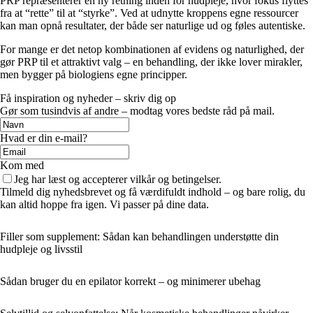
PRP repræsenterer en ny retning inden for hudpleje, hvor fokus flyttes
fra at “rette” til at “styrke”. Ved at udnytte kroppens egne ressourcer
kan man opnå resultater, der både ser naturlige ud og føles autentiske.
For mange er det netop kombinationen af evidens og naturlighed, der
gør PRP til et attraktivt valg – en behandling, der ikke lover mirakler,
men bygger på biologiens egne principper.
Få inspiration og nyheder – skriv dig op
Gør som tusindvis af andre – modtag vores bedste råd på mail.
Hvad er din e-mail?
Kom med
Jeg har læst og accepterer vilkår og betingelser.
Tilmeld dig nyhedsbrevet og få værdifuldt indhold – og bare rolig, du
kan altid hoppe fra igen. Vi passer på dine data.
Filler som supplement: Sådan kan behandlingen understøtte din
hudpleje og livsstil
Sådan bruger du en epilator korrekt – og minimerer ubehag