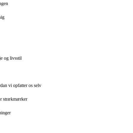
ingen
sig
 og livsstil
dan vi opfatter os selv
for strækmærker
ninger