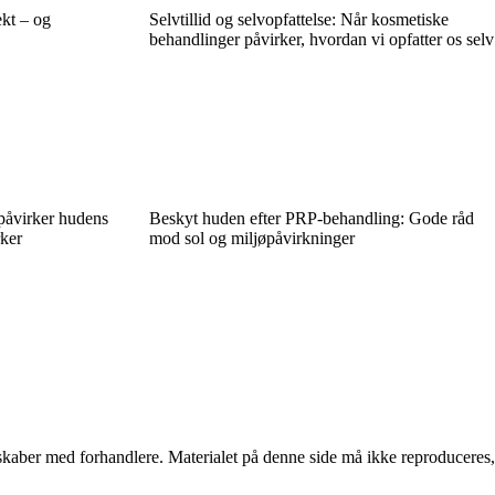
ekt – og
Selvtillid og selvopfattelse: Når kosmetiske
behandlinger påvirker, hvordan vi opfatter os selv
påvirker hudens
Beskyt huden efter PRP-behandling: Gode råd
rker
mod sol og miljøpåvirkninger
erskaber med forhandlere. Materialet på denne side må ikke reproduceres,