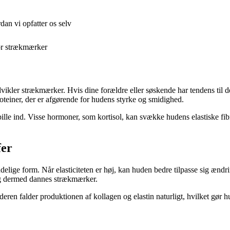
dan vi opfatter os selv
for strækmærker
dvikler strækmærker. Hvis dine forældre eller søskende har tendens til 
oteiner, der er afgørende for hudens styrke og smidighed.
lle ind. Visse hormoner, som kortisol, kan svække hudens elastiske fib
fer
rindelige form. Når elasticiteten er høj, kan huden bedre tilpasse sig ænd
– og dermed dannes strækmærker.
d alderen falder produktionen af kollagen og elastin naturligt, hvilket 