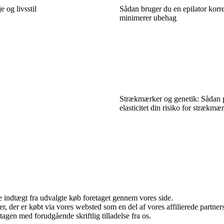
 og livsstil
Sådan bruger du en epilator korr
minimerer ubehag
Strækmærker og genetik: Sådan 
elasticitet din risiko for strækmæ
e indtægt fra udvalgte køb foretaget gennem vores side.
ter, der er købt via vores websted som en del af vores affilierede partn
tagen med forudgående skriftlig tilladelse fra os.