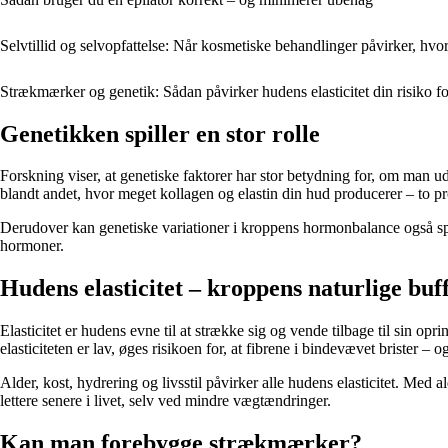
Selvtillid og selvopfattelse: Når kosmetiske behandlinger påvirker, hvor
Strækmærker og genetik: Sådan påvirker hudens elasticitet din risiko 
Genetikken spiller en stor rolle
Forskning viser, at genetiske faktorer har stor betydning for, om man u
blandt andet, hvor meget kollagen og elastin din hud producerer – to pr
Derudover kan genetiske variationer i kroppens hormonbalance også spi
hormoner.
Hudens elasticitet – kroppens naturlige buf
Elasticitet er hudens evne til at strække sig og vende tilbage til sin op
elasticiteten er lav, øges risikoen for, at fibrene i bindevævet brister 
Alder, kost, hydrering og livsstil påvirker alle hudens elasticitet. Me
lettere senere i livet, selv ved mindre vægtændringer.
Kan man forebygge strækmærker?