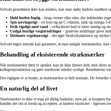
Selvom genetikken ikke kan ændres, kan man støtte hudens sundhed og
Hold huden fugtig
– brug cremer eller olier, der indeholder ing
Spis næringsrigt
– en kost rig på C-vitamin, zink og omega-3-fe
Drik rigeligt med vand
– velhydreret hud er mere smidig og mo
Undgå hurtige vægtændringer
– gradvise ændringer giver huden 
Motionér regelmæssigt
– det øger blodcirkulationen og styrker 
Selvom ingen metode kan garantere, at man undgår strækmærker, kan dis
Behandling af eksisterende strækmærker
Når strækmærker først er opstået, kan de ikke fjernes helt, men deres
kollagenproduktion og gøre mærkerne mindre synlige. Resultaterne varie
Det vigtigste er at huske, at strækmærker er helt normale. De fortæller
En naturlig del af livet
Strækmærker er ikke et tegn på dårlig hudpleje, men på, at kroppen har t
handler det om at forstå og acceptere, at hudens elasticitet – ligesom re