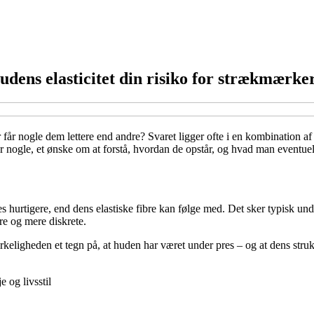
dens elasticitet din risiko for strækmærke
år nogle dem lettere end andre? Svaret ligger ofte i en kombination a
for nogle, et ønske om at forstå, hvordan de opstår, og hvad man eventue
kes hurtigere, end dens elastiske fibre kan følge med. Det sker typisk u
ere og mere diskrete.
ligheden et tegn på, at huden har været under pres – og at dens strukt
 og livsstil