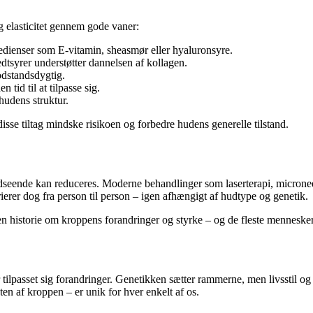
 elasticitet gennem gode vaner:
redienser som E-vitamin, sheasmør eller hyaluronsyre.
dtsyrer understøtter dannelsen af kollagen.
dstandsdygtig.
tid til at tilpasse sig.
hudens struktur.
se tiltag mindske risikoen og forbedre hudens generelle tilstand.
 udseende kan reduceres. Moderne behandlinger som laserterapi, microne
rer dog fra person til person – igen afhængigt af hudtype og genetik.
 en historie om kroppens forandringer og styrke – og de fleste mennesker
ilpasset sig forandringer. Genetikken sætter rammerne, men livsstil og p
sten af kroppen – er unik for hver enkelt af os.