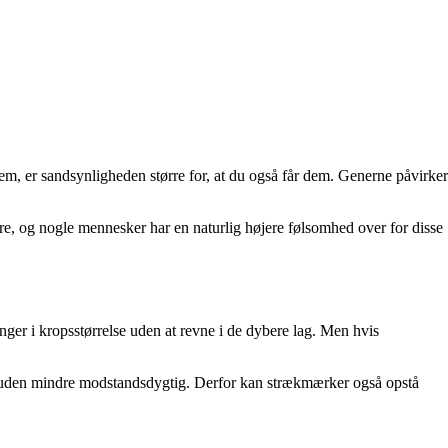
dem, er sandsynligheden større for, at du også får dem. Generne påvirker
re, og nogle mennesker har en naturlig højere følsomhed over for disse
ringer i kropsstørrelse uden at revne i de dybere lag. Men hvis
gør huden mindre modstandsdygtig. Derfor kan strækmærker også opstå