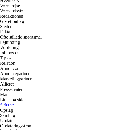
Hvem er vi
Vores rejse
Vores mission
Redaktionen
Giv et bidrag
Steder
Fakta
Ofte stillede spørgsmål
Fejlfinding
Vurdering
Job hos os
Tip os
Relation
Annoncør
Annoncepartner
Marketingpartner
Allieret
Pressecenter
Mail
Links på siden
Sidetræ
Opslag
Samling
Update
Opdateringsstrøm