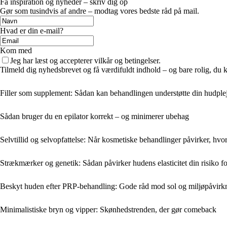
Få inspiration og nyheder – skriv dig op
Gør som tusindvis af andre – modtag vores bedste råd på mail.
Hvad er din e-mail?
Kom med
Jeg har læst og accepterer vilkår og betingelser.
Tilmeld dig nyhedsbrevet og få værdifuldt indhold – og bare rolig, du ka
Filler som supplement: Sådan kan behandlingen understøtte din hudpleje
Sådan bruger du en epilator korrekt – og minimerer ubehag
Selvtillid og selvopfattelse: Når kosmetiske behandlinger påvirker, hvor
Strækmærker og genetik: Sådan påvirker hudens elasticitet din risiko 
Beskyt huden efter PRP-behandling: Gode råd mod sol og miljøpåvirk
Minimalistiske bryn og vipper: Skønhedstrenden, der gør comeback