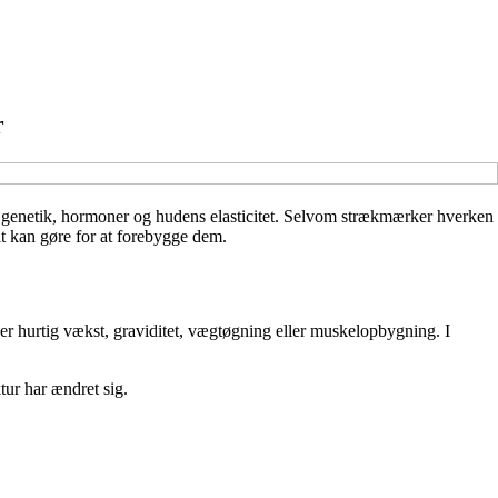
r
f genetik, hormoner og hudens elasticitet. Selvom strækmærker hverken
lt kan gøre for at forebygge dem.
nder hurtig vækst, graviditet, vægtøgning eller muskelopbygning. I
ur har ændret sig.