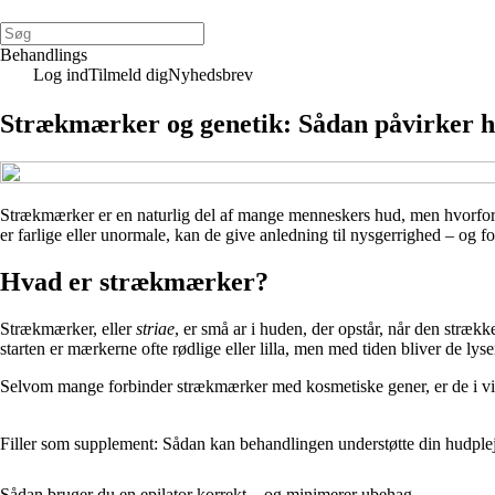
Behandlings
Log ind
Tilmeld dig
Nyhedsbrev
Strækmærker og genetik: Sådan påvirker hu
Strækmærker er en naturlig del af mange menneskers hud, men hvorfor f
er farlige eller unormale, kan de give anledning til nysgerrighed – og 
Hvad er strækmærker?
Strækmærker, eller
striae
, er små ar i huden, der opstår, når den stræk
starten er mærkerne ofte rødlige eller lilla, men med tiden bliver de lys
Selvom mange forbinder strækmærker med kosmetiske gener, er de i virke
Filler som supplement: Sådan kan behandlingen understøtte din hudpleje
Sådan bruger du en epilator korrekt – og minimerer ubehag